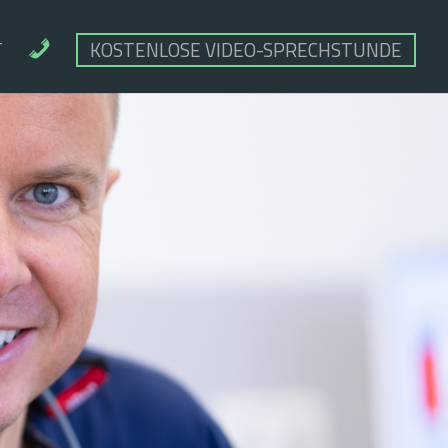
K
T
KOSTENLOSE VIDEO-SPRECHSTUNDE
O
N
T
A
K
T