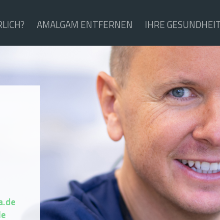
LICH?
AMALGAM ENTFERNEN
IHRE GESUNDHEI
a.de
de
.